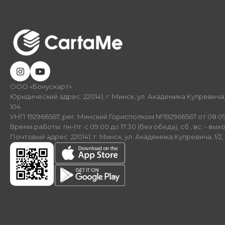
ООО «Бонускарт»
Юридический адрес: 220141, г. Минск, ул. Академика Купревича, 
104
УНП 192966567, рег. Минский Горисполком №192966567 от 08.09
Время работы: пн-пт: с 09:00 до 17:30 (без обеда), сб., вс. - вых
Почтовый адрес: 220141, г. Минск, ул. Академика Купревича, 1/2,