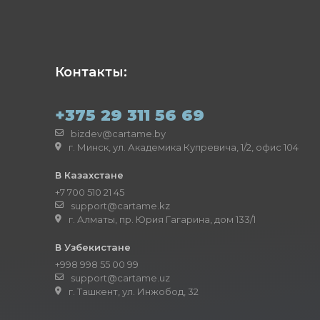
Контакты:
+375 29 311 56 69
bizdev@cartame.by
г. Минск, ул. Академика Купревича, 1/2, офис 104
В Казахстане
+7 700 510 21 45
support@cartame.kz
г. Алматы, пр. Юрия Гагарина, дом 133/1
В Узбекистане
+998 998 55 00 99
support@cartame.uz
г. Ташкент, ул. Инжобод, 32