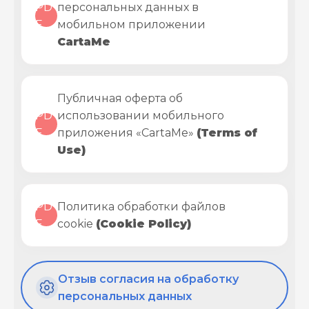
PD
персональных данных в
F
мобильном приложении
CartaMe
Публичная оферта об
PD
использовании мобильного
F
приложения «CartaMe»
(Terms of
Use)
PD
Политика обработки файлов
F
cookie
(Cookie Policy)
Отзыв согласия на обработку
персональных данных