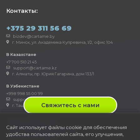
Контакты:
+375 29 311 56 69
bizdev@cartame.by
г. Минск, ул. Академика Купревича, 1/2, офис 104
В Казахстане
+7 700 510 21 45
support@cartame.kz
г. Алматы, пр. Юрия Гагарина, дом 133/1
В Узбекистане
+998 998 55 00 99
support@cartame.uz
Свяжитесь с нами
г. Ташкент, ул. Инжобод, 32
Выбор настроек Cookie
Политика обработки персональных данных
Сайт использует файлы cookie для обеспечения
Отзыв согласия на обработку ПД
удобства пользователей сайта, его улучшения,
Эмиссионные документы