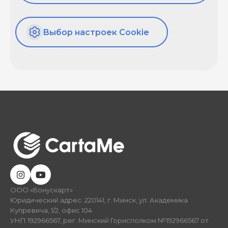
Выбор настроек Cookie
ООО «Бонускарт»
Юридический адрес: 220141, г. Минск, ул. Академика
Купревича, 1/2, офис 104
УНП 192966567, рег. Минский Горисполком №192966567 от